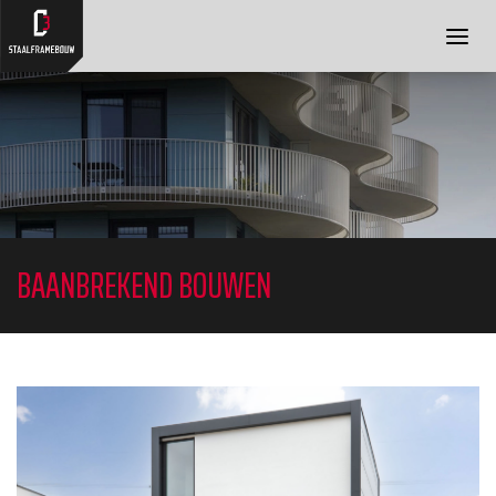
OVER ONS
DIENSTEN
PROJECTEN
BLOG
FAQ
CONTACT
BAANBREKEND BOUWEN