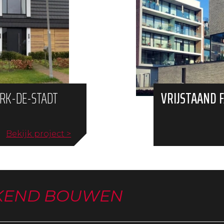
RK-DE-STADT
VRIJSTAAND F
Bekijk project >
KEND BOUWEN