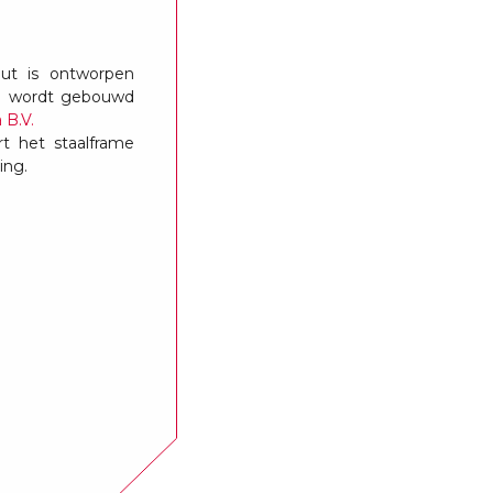
out is ontworpen
n wordt gebouwd
 B.V.
t het staalframe
ing.