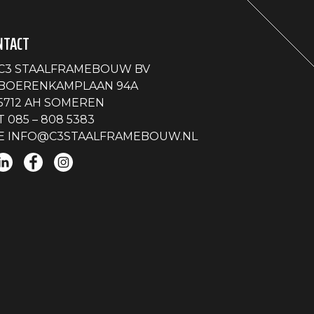
NTACT
C3 STAALFRAMEBOUW BV
BOERENKAMPLAAN 94A
5712 AH SOMEREN
T
085 – 808 5383
E
INFO@C3STAALFRAMEBOUW.NL