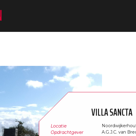
N
VILLA SANCTA
Noordwijkerhou
Locatie
A.G.J.C. van Bre
Opdrachtgever