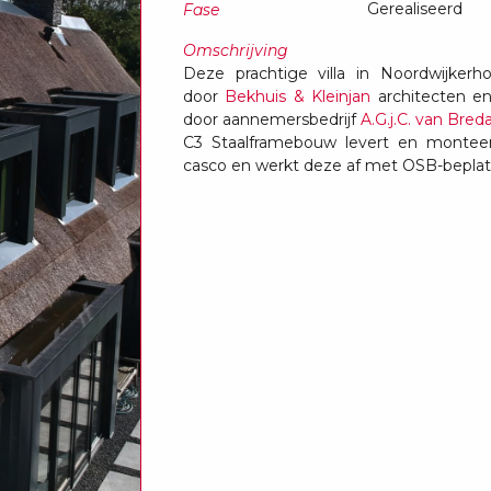
Gerealiseerd
Fase
Omschrijving
Deze prachtige villa in Noordwijkerh
door
Bekhuis & Kleinjan
architecten e
door aannemersbedrijf
A.G.j.C. van Breda
C3 Staalframebouw levert en monteer
casco en werkt deze af met OSB-beplat