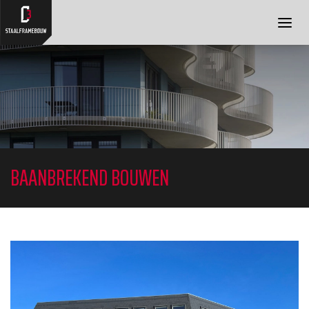
OVER ONS
DIENSTEN
PROJECTEN
BLOG
FAQ
CONTACT
BAANBREKEND BOUWEN