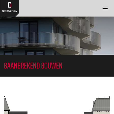
OVER ONS
DIENSTEN
PROJECTEN
BLOG
FAQ
CONTACT
BAANBREKEND BOUWEN