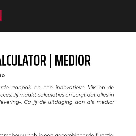
N
LCULATOR | MEDIOR
ao
leerde aanpak en een innovatieve kijk op de
ces. Jij maakt calculaties én zorgt dat alles in
vering-. Ga jij de uitdaging aan als medior
alframebouw heb je een gecombineerde functie.