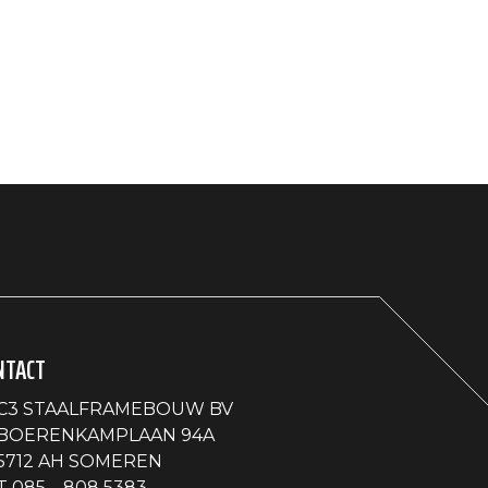
NTACT
C3 STAALFRAMEBOUW BV
BOERENKAMPLAAN 94A
5712 AH SOMEREN
T
085 – 808 5383