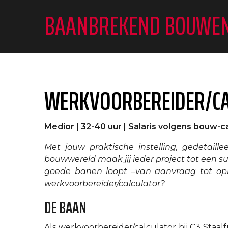
BAANBREKEND BOUWE
WERKVOORBEREIDER/CA
Medior | 32-40 uur | Salaris volgens bouw-c
Met jouw praktische instelling, gedetail
bouwwereld maak jij ieder project tot een suc
goede banen loopt –van aanvraag tot ople
werkvoorbereider/calculator?
DE BAAN
Als werkvoorbereider/calculator bij C3 Sta